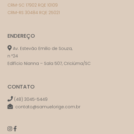
CRM-SC 17902 RQE 10109
CRM-RS 30484 RQE 25021
ENDEREÇO
Av. Estevão Emilio de Souza,
n º24
Edifício Nianna – Sala 507, Criciúma/SC
CONTATO
(48) 3045-5449
contato@samuelorige.com.br