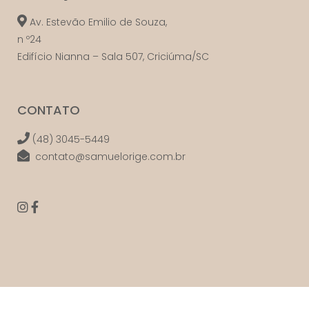
Av. Estevão Emilio de Souza,
n º24
Edifício Nianna – Sala 507, Criciúma/SC
CONTATO
(48) 3045-5449
contato@samuelorige.com.br