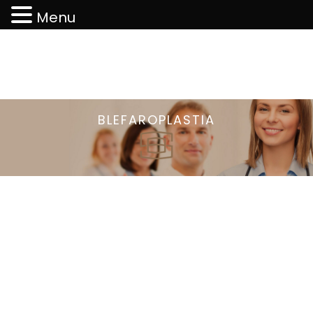
Menu
BLEFAROPLASTIA
FICHA TÉCNICA:
Nome técnico:
Blefaroplastia
Parte do corpo:
pálpebras