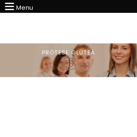
Menu
PRÓTESE GLÚTEA
FICHA TÉCNICA:
Nome técnico:
Gluteoplastia de aumento
Parte do corpo:
Nádegas