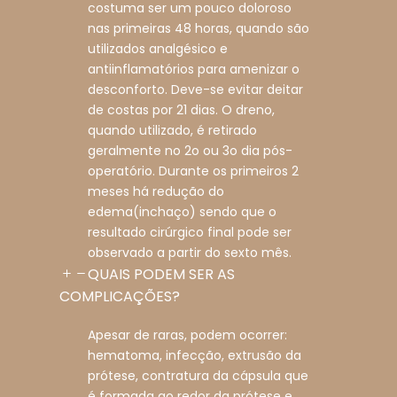
costuma ser um pouco doloroso
nas primeiras 48 horas, quando são
utilizados analgésico e
antiinflamatórios para amenizar o
desconforto. Deve-se evitar deitar
de costas por 21 dias. O dreno,
quando utilizado, é retirado
geralmente no 2o ou 3o dia pós-
operatório. Durante os primeiros 2
meses há redução do
edema(inchaço) sendo que o
resultado cirúrgico final pode ser
observado a partir do sexto mês.
QUAIS PODEM SER AS
COMPLICAÇÕES?
Apesar de raras, podem ocorrer:
hematoma, infecção, extrusão da
prótese, contratura da cápsula que
é formada ao redor da prótese e