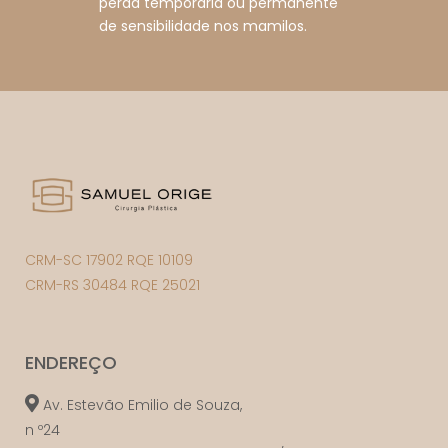
perda temporária ou permanente
de sensibilidade nos mamilos.
CRM-SC 17902 RQE 10109
CRM-RS 30484 RQE 25021
ENDEREÇO
Av. Estevão Emilio de Souza,
n º24