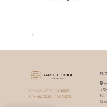
EN
Av
n º2
CRM-SC 17902 RQE 10109
Edif
CRM-RS 30484 RQE 25021
Cri