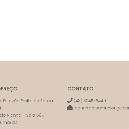
DEREÇO
CONTATO
. Estevão Emilio de Souza,
(48) 3045-5449
4
contato@samuelorige.co
ício Nianna – Sala 507,
ciúma/SC