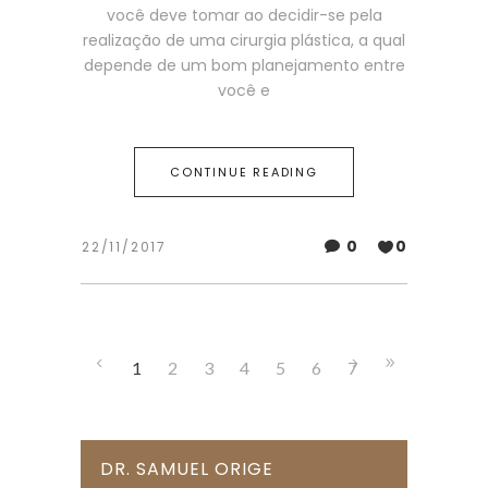
você deve tomar ao decidir-se pela
realização de uma cirurgia plástica, a qual
depende de um bom planejamento entre
você e
CONTINUE READING
0
0
22/11/2017
1
2
3
4
5
6
7
DR. SAMUEL ORIGE