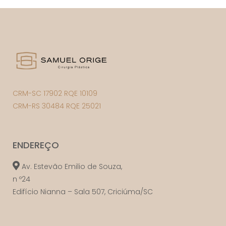
CRM-SC 17902 RQE 10109
CRM-RS 30484 RQE 25021
ENDEREÇO
Av. Estevão Emilio de Souza,
n º24
Edifício Nianna – Sala 507, Criciúma/SC