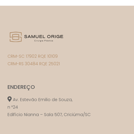
CRM-SC 17902 RQE 10109
CRM-RS 30484 RQE 25021
ENDEREÇO
Av. Estevão Emilio de Souza,
n º24
Edifício Nianna – Sala 507, Criciúma/SC