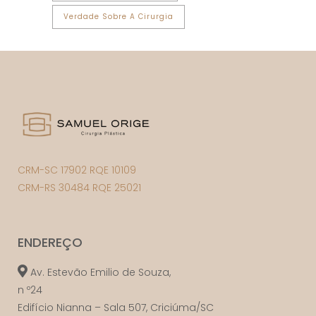
Verdade Sobre A Cirurgia
CRM-SC 17902 RQE 10109
CRM-RS 30484 RQE 25021
ENDEREÇO
Av. Estevão Emilio de Souza,
n º24
Edifício Nianna – Sala 507, Criciúma/SC