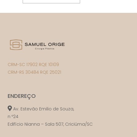
CRM-SC 17902 RQE 10109
CRM-RS 30484 RQE 25021
ENDEREÇO
Av. Estevão Emilio de Souza,
n º24
Edifício Nianna – Sala 507, Criciúma/SC