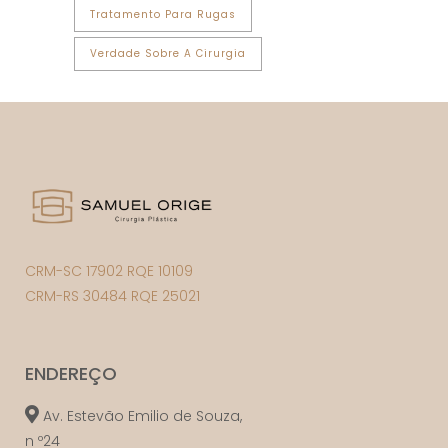
Tratamento Para Rugas
Verdade Sobre A Cirurgia
CRM-SC 17902 RQE 10109
CRM-RS 30484 RQE 25021
ENDEREÇO
Av. Estevão Emilio de Souza,
n º24