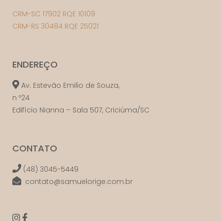
CRM-SC 17902 RQE 10109
CRM-RS 30484 RQE 25021
ENDEREÇO
Av. Estevão Emilio de Souza,
n º24
Edifício Nianna – Sala 507, Criciúma/SC
CONTATO
(48) 3045-5449
contato@samuelorige.com.br