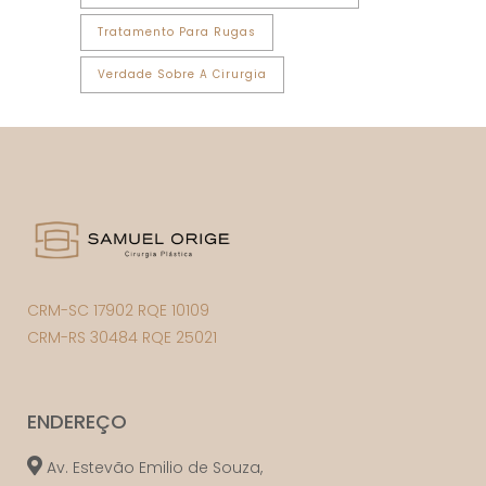
Tratamento Para Rugas
Verdade Sobre A Cirurgia
CRM-SC 17902 RQE 10109
CRM-RS 30484 RQE 25021
ENDEREÇO
Av. Estevão Emilio de Souza,