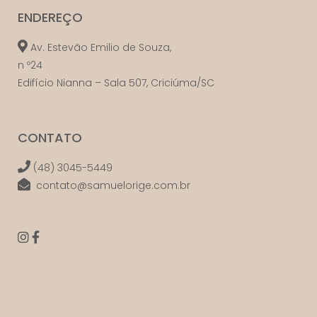
ENDEREÇO
Av. Estevão Emilio de Souza,
n º24
Edifício Nianna – Sala 507, Criciúma/SC
CONTATO
(48) 3045-5449
contato@samuelorige.com.br