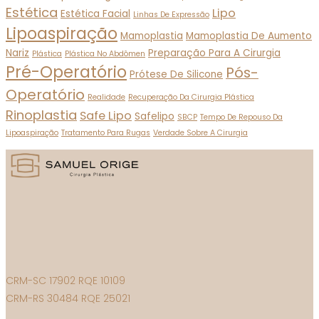
Estética
Lipo
Estética Facial
Linhas De Expressão
Lipoaspiração
Mamoplastia
Mamoplastia De Aumento
Nariz
Preparação Para A Cirurgia
Plástica
Plástica No Abdômen
Pré-Operatório
Pós-
Prótese De Silicone
Operatório
Realidade
Recuperação Da Cirurgia Plástica
Rinoplastia
Safe Lipo
Safelipo
SBCP
Tempo De Repouso Da
Lipoaspiração
Tratamento Para Rugas
Verdade Sobre A Cirurgia
CRM-SC 17902 RQE 10109
CRM-RS 30484 RQE 25021