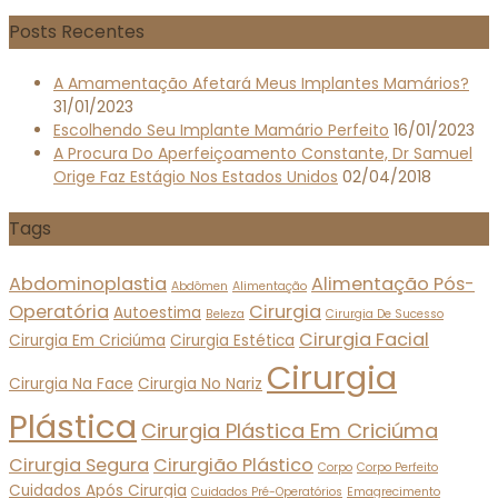
Posts Recentes
A Amamentação Afetará Meus Implantes Mamários?
31/01/2023
Escolhendo Seu Implante Mamário Perfeito
16/01/2023
A Procura Do Aperfeiçoamento Constante, Dr Samuel
Orige Faz Estágio Nos Estados Unidos
02/04/2018
Tags
Abdominoplastia
Alimentação Pós-
Abdômen
Alimentação
Operatória
Cirurgia
Autoestima
Beleza
Cirurgia De Sucesso
Cirurgia Facial
Cirurgia Em Criciúma
Cirurgia Estética
Cirurgia
Cirurgia Na Face
Cirurgia No Nariz
Plástica
Cirurgia Plástica Em Criciúma
Cirurgia Segura
Cirurgião Plástico
Corpo
Corpo Perfeito
Cuidados Após Cirurgia
Cuidados Pré-Operatórios
Emagrecimento