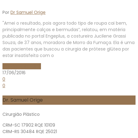
Por
Dr Samuel Orige
"Amei o resultado, pois agora todo tipo de roupa cai bem,
principalmente calças e bermudas”, relatou, em matéria
publicada no portal Engeplus, a costureira Jucilene Grassi
Souza, de 37 anos, moradora de Morro da Fumaça. Ela é uma
das pacientes que buscou a cirurgia de prótese glútea por
estar insatisfeita com o
Continue Reading
17/06/2016
0
0
Dr. Samuel Orige
Cirurgião Plástico
CRM-SC 17902 RQE 10109
CRM-RS 30484 RQE 25021