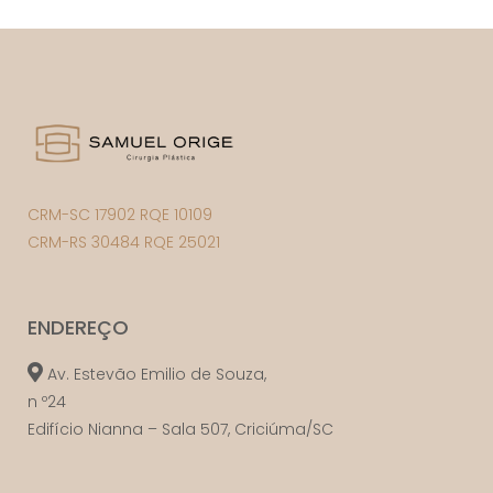
CRM-SC 17902 RQE 10109
CRM-RS 30484 RQE 25021
ENDEREÇO
Av. Estevão Emilio de Souza,
n º24
Edifício Nianna – Sala 507, Criciúma/SC