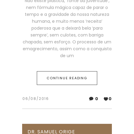
Não existe plástica, ‘fonte da juventude’,
nem fórmula mágica capaz de parar o
tempo e a gravidade da nossa natureza
humana, e muito menos ‘receita’
poderosa que a deixará bela ‘para
sempre’, sem culotes, com barriga
chapada, sem esforço. O processo de um
emagrecimento, assim como a conquista
de um
CONTINUE READING
0
0
06/08/2016
DR. SAMUEL ORIGE