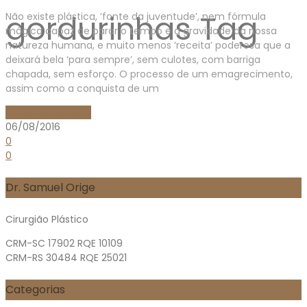
gordurinhas Tag
Não existe plástica, ‘fonte da juventude’, nem fórmula
mágica capaz de parar o tempo e a gravidade da nossa
natureza humana, e muito menos ‘receita’ poderosa que a
deixará bela ‘para sempre’, sem culotes, com barriga
chapada, sem esforço. O processo de um emagrecimento,
assim como a conquista de um
Continue Reading
06/08/2016
0
0
Dr. Samuel Orige
Cirurgião Plástico
CRM-SC 17902 RQE 10109
CRM-RS 30484 RQE 25021
Categorias