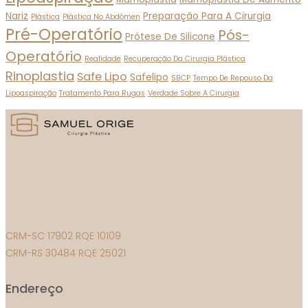
Nariz
Preparação Para A Cirurgia
Plástica
Plástica No Abdômen
Pré-Operatório
Pós-
Prótese De Silicone
Operatório
Realidade
Recuperação Da Cirurgia Plástica
Rinoplastia
Safe Lipo
Safelipo
SBCP
Tempo De Repouso Da
Lipoaspiração
Tratamento Para Rugas
Verdade Sobre A Cirurgia
CRM-SC 17902 RQE 10109
CRM-RS 30484 RQE 25021
Endereço