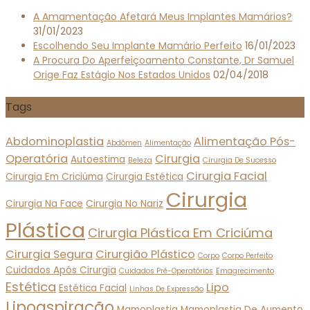
A Amamentação Afetará Meus Implantes Mamários?
31/01/2023
Escolhendo Seu Implante Mamário Perfeito
16/01/2023
A Procura Do Aperfeiçoamento Constante, Dr Samuel
Orige Faz Estágio Nos Estados Unidos
02/04/2018
Tags
Abdominoplastia
Alimentação Pós-
Abdômen
Alimentação
Operatória
Cirurgia
Autoestima
Beleza
Cirurgia De Sucesso
Cirurgia Facial
Cirurgia Em Criciúma
Cirurgia Estética
Cirurgia
Cirurgia Na Face
Cirurgia No Nariz
Plástica
Cirurgia Plástica Em Criciúma
Cirurgia Segura
Cirurgião Plástico
Corpo
Corpo Perfeito
Cuidados Após Cirurgia
Cuidados Pré-Operatórios
Emagrecimento
Estética
Lipo
Estética Facial
Linhas De Expressão
Lipoaspiração
Mamoplastia
Mamoplastia De Aumento