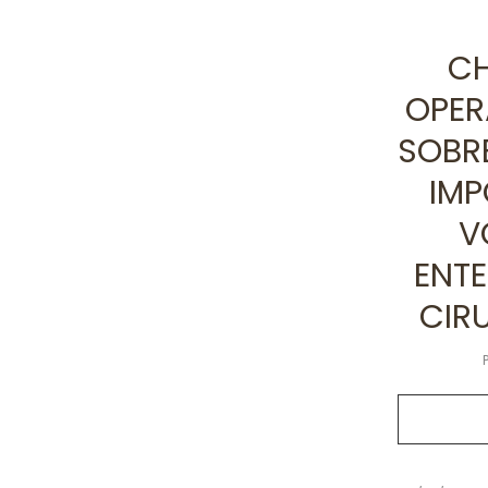
CH
OPERA
SOBR
IMP
V
ENTE
CIR