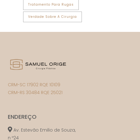
Tratamento Para Rugas
Verdade Sobre A Cirurgia
CRM-SC 17902 RQE 10109
CRM-RS 30484 RQE 25021
ENDEREÇO
Av. Estevão Emilio de Souza,
n º24