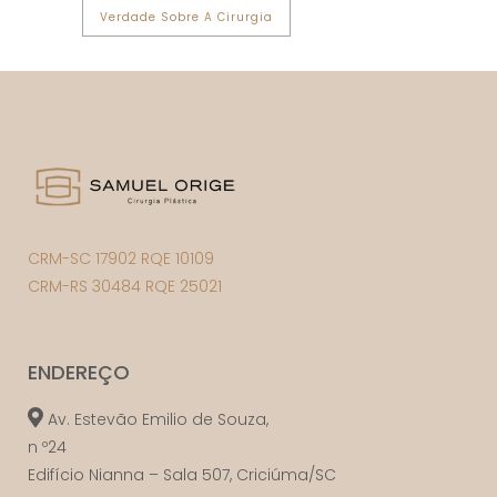
Verdade Sobre A Cirurgia
CRM-SC 17902 RQE 10109
CRM-RS 30484 RQE 25021
ENDEREÇO
Av. Estevão Emilio de Souza,
n º24
Edifício Nianna – Sala 507, Criciúma/SC