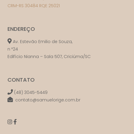
CRM-RS 30484 RQE 25021
ENDEREÇO
Av. Estevão Emilio de Souza,
n º24
Edifício Nianna – Sala 507, Criciúma/SC
CONTATO
(48) 3045-5449
contato@samuelorige.com.br