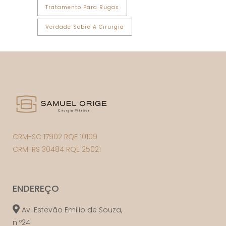
Tratamento Para Rugas
Verdade Sobre A Cirurgia
CRM-SC 17902 RQE 10109
CRM-RS 30484 RQE 25021
ENDEREÇO
Av. Estevão Emilio de Souza,
n º24