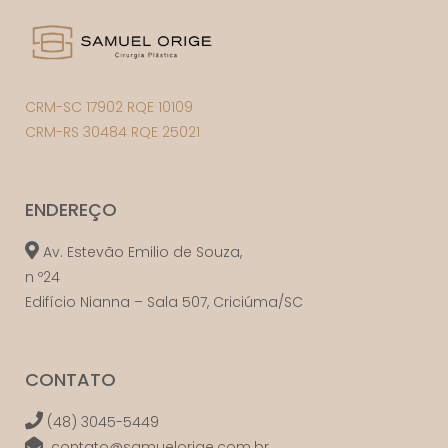
CRM-SC 17902 RQE 10109
CRM-RS 30484 RQE 25021
ENDEREÇO
Av. Estevão Emilio de Souza,
n º24
Edifício Nianna – Sala 507, Criciúma/SC
CONTATO
(48) 3045-5449
contato@samuelorige.com.br