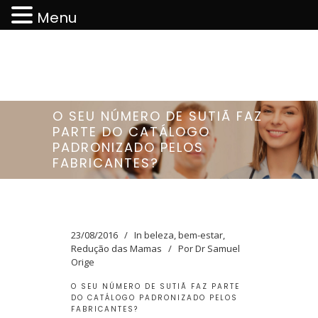
Menu
O SEU NÚMERO DE SUTIÃ FAZ
PARTE DO CATÁLOGO
PADRONIZADO PELOS
FABRICANTES?
23/08/2016
In
beleza
,
bem-estar
,
Redução das Mamas
Por
Dr Samuel
Orige
O SEU NÚMERO DE SUTIÃ FAZ PARTE
DO CATÁLOGO PADRONIZADO PELOS
FABRICANTES?