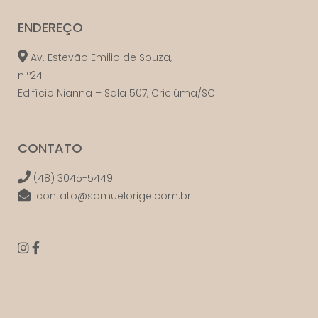
ENDEREÇO
Av. Estevão Emilio de Souza,
n º24
Edifício Nianna – Sala 507, Criciúma/SC
CONTATO
(48) 3045-5449
contato@samuelorige.com.br