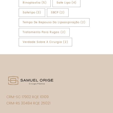
Rinoplastia
(5)
Safe Lipo
(4)
Safelipo
(3)
SBCP
(2)
Tempo De Repouso Da Lipoaspiração
(2)
Tratamento Para Rugas
(2)
Verdade Sobre A Cirurgia
(2)
CRM-SC 17902 RQE 10109
CRM-RS 30484 RQE 25021