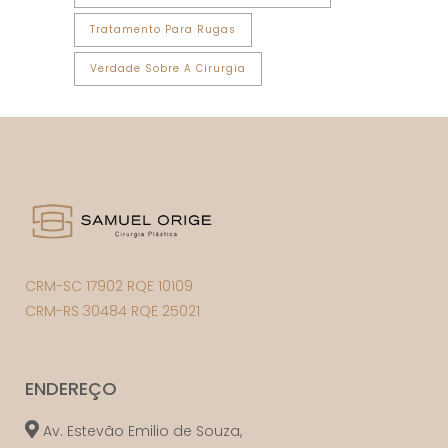
Tratamento Para Rugas
Verdade Sobre A Cirurgia
CRM-SC 17902 RQE 10109
CRM-RS 30484 RQE 25021
ENDEREÇO
Av. Estevão Emilio de Souza,