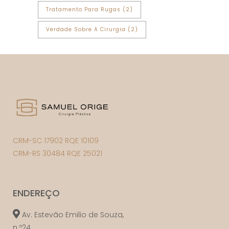
Tratamento Para Rugas
(2)
Verdade Sobre A Cirurgia
(2)
CRM-SC 17902 RQE 10109
CRM-RS 30484 RQE 25021
ENDEREÇO
Av. Estevão Emilio de Souza,
n º24