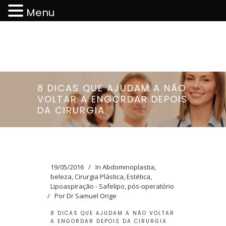
Menu
8 DICAS QUE AJUDAM A NÃO
VOLTAR A ENGORDAR DEPOIS
DA CIRURGIA
19/05/2016
In
Abdominoplastia
,
beleza
,
Cirurgia Plástica
,
Estética
,
Lipoaspiração - Safelipo
,
pós-operatório
Por
Dr Samuel Orige
8 DICAS QUE AJUDAM A NÃO VOLTAR
A ENGORDAR DEPOIS DA CIRURGIA