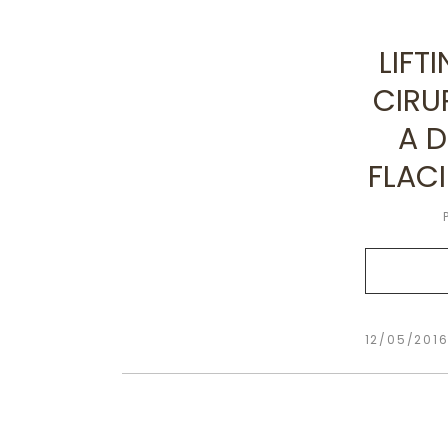
LIFT
CIRU
A 
FLAC
12/05/201