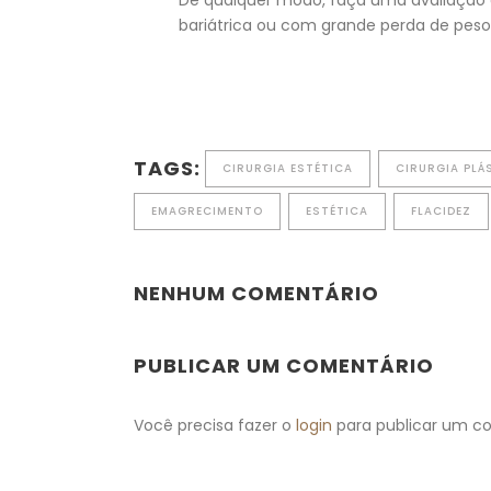
De qualquer modo, faça uma avaliação d
bariátrica ou com grande perda de peso 
TAGS:
CIRURGIA ESTÉTICA
CIRURGIA PLÁ
EMAGRECIMENTO
ESTÉTICA
FLACIDEZ
NENHUM COMENTÁRIO
PUBLICAR UM COMENTÁRIO
Você precisa fazer o
login
para publicar um c