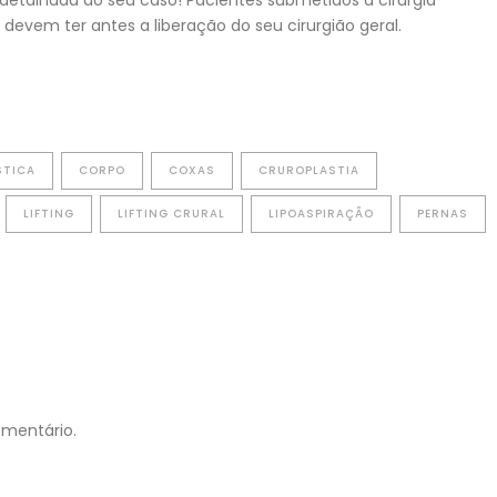
etalhada do seu caso! Pacientes submetidos à cirurgia
devem ter antes a liberação do seu cirurgião geral.
STICA
CORPO
COXAS
CRUROPLASTIA
LIFTING
LIFTING CRURAL
LIPOASPIRAÇÃO
PERNAS
omentário.