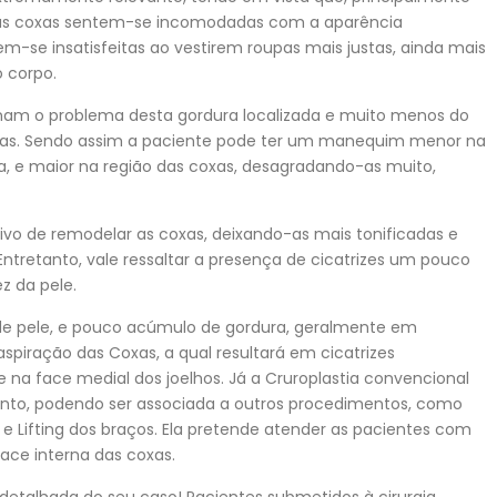
as coxas sentem-se incomodadas com a aparência
em-se insatisfeitas ao vestirem roupas mais justas, ainda mais
o corpo.
onam o problema desta gordura localizada e muito menos do
oxas. Sendo assim a paciente pode ter um manequim menor na
a, e maior na região das coxas, desagradando-as muito,
tivo de remodelar as coxas, deixando-as mais tonificadas e
ntretanto, vale ressaltar a presença de cicatrizes um pouco
z da pele.
de pele, e pouco acúmulo de gordura, geralmente em
aspiração das Coxas, a qual resultará em cicatrizes
e na face medial dos joelhos. Já a Cruroplastia convencional
ento, podendo ser associada a outros procedimentos, como
e Lifting dos braços. Ela pretende atender as pacientes com
face interna das coxas.