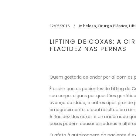
12/05/2016
In
beleza
,
Cirurgia Plástica
,
Lift
LIFTING DE COXAS: A CI
FLACIDEZ NAS PERNAS
Quem gostaria de andar por aí com as 
É assim que os pacientes do Lifting de C
seu corpo, alguns por questões genética
avanço da idade, e outros após grande
emagrecimento, o qual resultou em uma 
A flacidez das coxas é um incômodo que 
coxas podem causar assaduras e alteraç
O afeto à autoimagem do paciente é ex