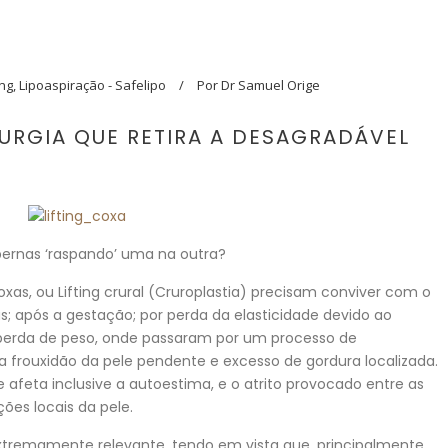
ing
,
Lipoaspiração - Safelipo
Por
Dr Samuel Orige
RURGIA QUE RETIRA A DESAGRADÁVEL
pernas ‘raspando’ uma na outra?
oxas, ou Lifting crural (Cruroplastia) precisam conviver com o
s; após a gestação; por perda da elasticidade devido ao
 perda de peso, onde passaram por um processo de
frouxidão da pele pendente e excesso de gordura localizada.
afeta inclusive a autoestima, e o atrito provocado entre as
ões locais da pele.
tremamente relevante, tendo em vista que, principalmente