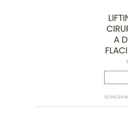
LIFT
CIRU
A 
FLAC
12/05/201