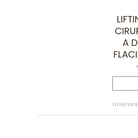
LIFT
CIRU
A 
FLAC
12/05/201