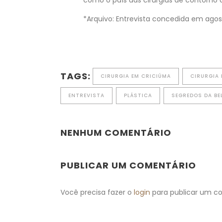
como o país das cirurgias de contorno 
*Arquivo: Entrevista concedida em agos
TAGS:
CIRURGIA EM CRICIÚMA
CIRURGIA 
ENTREVISTA
PLÁSTICA
SEGREDOS DA BE
NENHUM COMENTÁRIO
PUBLICAR UM COMENTÁRIO
Você precisa fazer o
login
para publicar um c