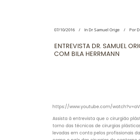
07/10/2016
In
Dr Samuel Orige
Por
D
ENTREVISTA DR. SAMUEL O
COM BILA HERRMANN
https://www.youtube.com/watch?v=aV
Assista à entrevista que o cirurgião pl
torno das técnicas de cirurgias plástica
levadas em conta pelos profissionais d