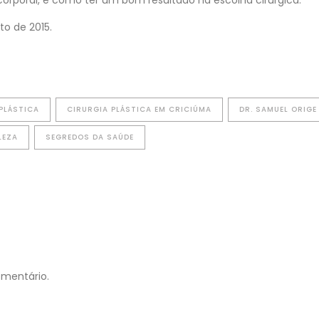
corporal, e como ter um bom resultado na escolha cirúrgica.
to de 2015.
PLÁSTICA
CIRURGIA PLÁSTICA EM CRICIÚMA
DR. SAMUEL ORIGE
LEZA
SEGREDOS DA SAÚDE
omentário.